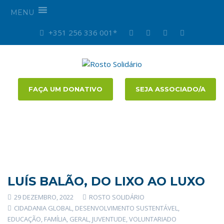
MENU
+351 256 336 001*
FAÇA UM DONATIVO
SEJA ASSOCIADO/A
LUÍS BALÃO, DO LIXO AO LUXO
29 DEZEMBRO, 2022
ROSTO SOLIDÁRIO
CIDADANIA GLOBAL
,
DESENVOLVIMENTO SUSTENTÁVEL
,
EDUCAÇÃO
,
FAMÍLIA
,
GERAL
,
JUVENTUDE
,
VOLUNTARIADO