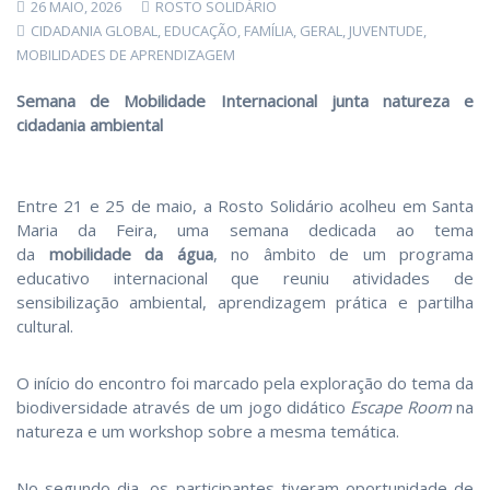
26 MAIO, 2026
ROSTO SOLIDÁRIO
CIDADANIA GLOBAL
,
EDUCAÇÃO
,
FAMÍLIA
,
GERAL
,
JUVENTUDE
,
MOBILIDADES DE APRENDIZAGEM
Semana de Mobilidade Internacional junta natureza e
cidadania ambiental
Entre 21 e 25 de maio, a Rosto Solidário acolheu em Santa
Maria da Feira, uma semana dedicada ao tema
da
mobilidade da água
, no âmbito de um programa
educativo internacional que reuniu atividades de
sensibilização ambiental, aprendizagem prática e partilha
cultural.
O início do encontro foi marcado pela exploração do tema da
biodiversidade através de um jogo didático
Escape Room
na
natureza e um workshop sobre a mesma temática.
No segundo dia, os participantes tiveram oportunidade de