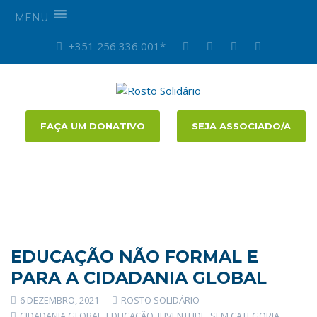
MENU
+351 256 336 001*
FAÇA UM DONATIVO
SEJA ASSOCIADO/A
EDUCAÇÃO NÃO FORMAL E
PARA A CIDADANIA GLOBAL
6 DEZEMBRO, 2021
ROSTO SOLIDÁRIO
CIDADANIA GLOBAL
,
EDUCAÇÃO
,
JUVENTUDE
,
SEM CATEGORIA