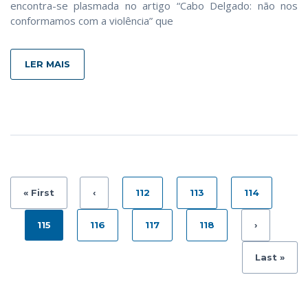
encontra-se plasmada no artigo “Cabo Delgado: não nos
conformamos com a violência” que
LER MAIS
« First
‹
112
113
114
115
116
117
118
›
Last »