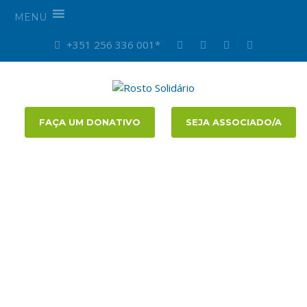
MENU
+351 256 336 001*
FAÇA UM DONATIVO
SEJA ASSOCIADO/A