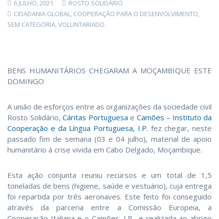
6 JULHO, 2021
ROSTO SOLIDÁRIO
CIDADANIA GLOBAL
,
COOPERAÇÃO PARA O DESENVOLVIMENTO
,
SEM CATEGORIA
,
VOLUNTARIADO
BENS HUMANITÁRIOS CHEGARAM A MOÇAMBIQUE ESTE
DOMINGO
A união de esforços entre as organizações da sociedade civil
Rosto Solidário,
Cáritas Portuguesa
e
Camões – Instituto da
Cooperação e da Língua Portuguesa, I.P.
fez chegar, neste
passado fim de semana (03 e 04 julho), material de apoio
humanitário à crise vivida em Cabo Delgado, Moçambique.
Esta ação conjunta reuniu recursos e um total de 1,5
toneladas de bens (higiene, saúde e vestuário), cuja entrega
foi repartida por três aeronaves. Este feito foi conseguido
através da parceria entre a Comissão Europeia, a
Cooperação Italiana e o Camões, I.P., e realizada ao abrigo