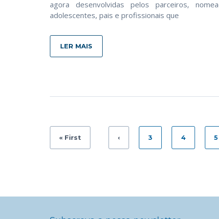
agora desenvolvidas pelos parceiros, nom
adolescentes, pais e profissionais que
LER MAIS
« First
‹
3
4
5