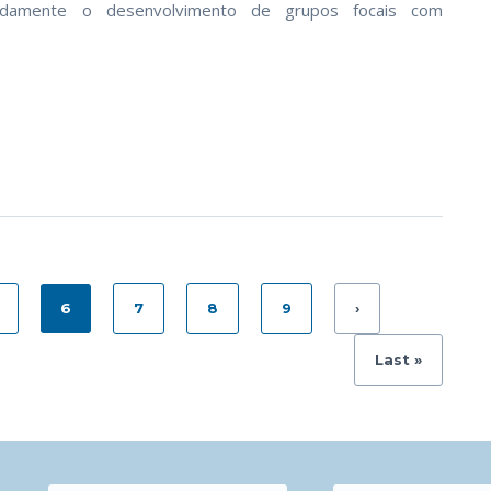
eadamente o desenvolvimento de grupos focais com
6
7
8
9
›
Last »