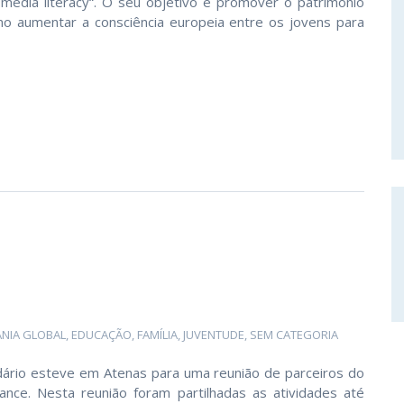
nd media literacy“. O seu objetivo é promover o património
o aumentar a consciência europeia entre os jovens para
ANIA GLOBAL
,
EDUCAÇÃO
,
FAMÍLIA
,
JUVENTUDE
,
SEM CATEGORIA
dário esteve em Atenas para uma reunião de parceiros do
nce. Nesta reunião foram partilhadas as atividades até