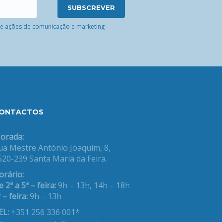
 de ações de comunicação e marketing
ONTACTOS
orada:
ua Mestre António Joaquim, 8,
520-239 Santa Maria da Feira.
orário:
 2ª a 5ª – feira:
9h – 13h, 14h – 18h
 – feira:
9h – 13h
EL:
+351 256 336 001*