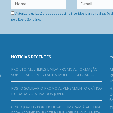
Autorizo a utilização dos dados acima inseridos para a realização
pela Rosto Solidário.
NOTÍCIAS RECENTES
C
PROJETO MULHERES E VIDA PROMOVE FORMAÇÃO
M
a
SOBRE SAÚDE MENTAL DA MULHER EM LUANDA
R
4
ROSTO SOLIDÁRIO PROMOVE PENSAMENTO CRÍTICO
H
E CIDADANIA ATIVA DOS JOVENS
De
6ª
CINCO JOVENS PORTUGUESAS RUMARAM À ÁUSTRIA
T
PARA APRENDER, PARTILHAR E AGIR PELO PLANETA