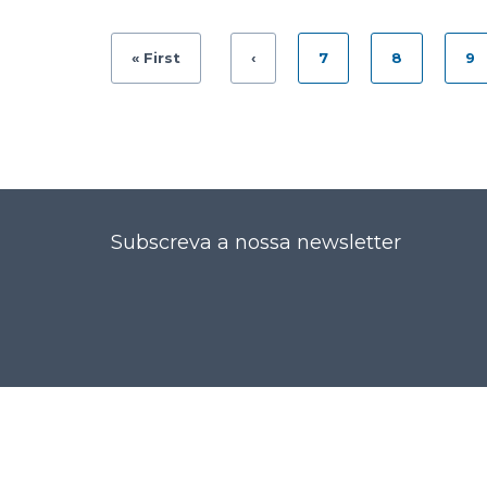
« First
‹
7
8
9
Subscreva a nossa newsletter