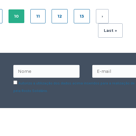
10
11
12
13
›
Last »
Autorizo a utilização dos dados acima inseridos para a realização 
pela Rosto Solidário.
NOTÍCIAS RECENTES