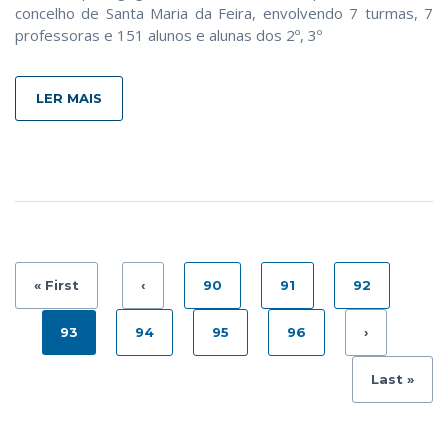
concelho de Santa Maria da Feira, envolvendo 7 turmas, 7
professoras e 151 alunos e alunas dos 2º, 3º
LER MAIS
« First
‹
90
91
92
93
94
95
96
›
Last »