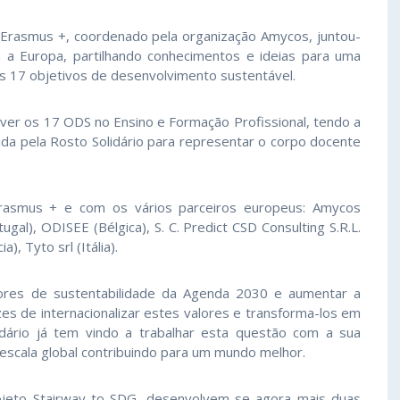
, Erasmus +, coordenado pela organização Amycos, juntou-
 a Europa, partilhando conhecimentos e ideias para uma
os 17 objetivos de desenvolvimento sustentável.
ver os 17 ODS no Ensino e Formação Profissional, tendo a
ida pela Rosto Solidário para representar o corpo docente
Erasmus + e com os vários parceiros europeus: Amycos
ugal), ODISEE (Bélgica), S. C. Predict CSD Consulting S.R.L.
, Tyto srl (Itália).
ores de sustentabilidade da Agenda 2030 e aumentar a
es de internacionalizar estes valores e transforma-los em
lidário já tem vindo a trabalhar esta questão com a sua
a escala global contribuindo para um mundo melhor.
rojeto Stairway to SDG, desenvolvem-se agora mais duas