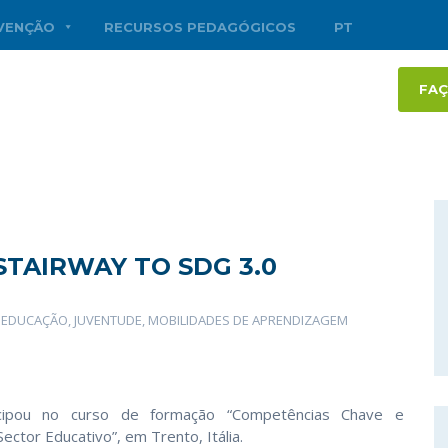
RVENÇÃO
RECURSOS PEDAGÓGICOS
PT
FAÇ
TAIRWAY TO SDG 3.0
,
EDUCAÇÃO
,
JUVENTUDE
,
MOBILIDADES DE APRENDIZAGEM
cipou no curso de formação “Competências Chave e
ector Educativo”, em Trento, Itália.