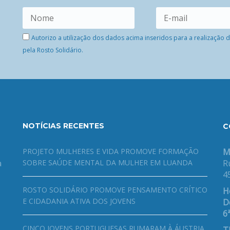
Autorizo a utilização dos dados acima inseridos para a realização
pela Rosto Solidário.
NOTÍCIAS RECENTES
C
PROJETO MULHERES E VIDA PROMOVE FORMAÇÃO
M
a
SOBRE SAÚDE MENTAL DA MULHER EM LUANDA
R
4
ROSTO SOLIDÁRIO PROMOVE PENSAMENTO CRÍTICO
H
E CIDADANIA ATIVA DOS JOVENS
De
6ª
CINCO JOVENS PORTUGUESAS RUMARAM À ÁUSTRIA