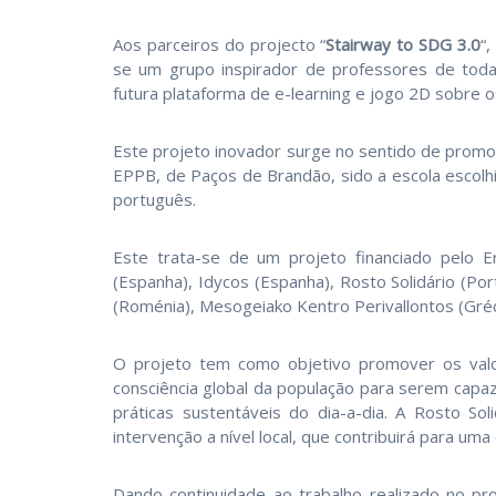
Aos parceiros do projecto “
Stairway to SDG 3.0
“
se um grupo inspirador de professores de toda
futura plataforma de e-learning e jogo 2D sobre 
Este projeto inovador surge no sentido de promo
EPPB, de Paços de Brandão, sido a escola escolh
português.
Este trata-se de um projeto financiado pelo 
(Espanha), Idycos (Espanha), Rosto Solidário (Port
(Roménia), Mesogeiako Kentro Perivallontos (Grécia)
O projeto tem como objetivo promover os val
consciência global da população para serem capaz
práticas sustentáveis do dia-a-dia. A Rosto So
intervenção a nível local, que contribuirá para um
Dando continuidade ao trabalho realizado no p