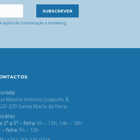
 de ações de comunicação e marketing
ONTACTOS
orada:
ua Mestre António Joaquim, 8,
520-239 Santa Maria da Feira.
orário:
 2ª a 5ª – feira:
9h – 13h, 14h – 18h
 – feira:
9h – 13h