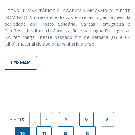
BENS HUMANITÁRIOS CHEGARAM A MOÇAMBIQUE ESTE
DOMINGO A união de esforços entre as organizações da
sociedade civil Rosto Solidário, Cáritas Portuguesa e
Camões – Instituto da Cooperação e da Língua Portuguesa,
I.P. fez chegar, neste passado fim de semana (03 e 04
julho), material de apoio humanitário à crise
LER MAIS
« First
‹
7
8
9
10
11
12
13
›