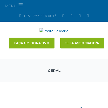
MENU
+351 256 336 001*
FAÇA UM DONATIVO
SEJA ASSOCIADO/A
GERAL