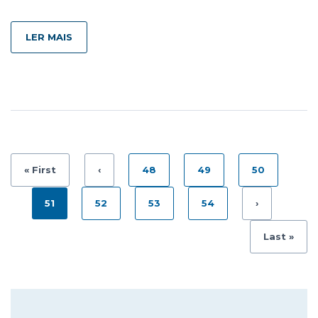
LER MAIS
« First
‹
48
49
50
51
52
53
54
›
Last »