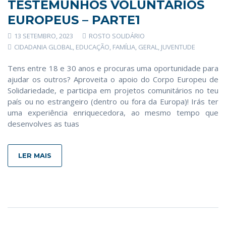
TESTEMUNHOS VOLUNTÁRIOS
EUROPEUS – PARTE1
13 SETEMBRO, 2023
ROSTO SOLIDÁRIO
CIDADANIA GLOBAL
,
EDUCAÇÃO
,
FAMÍLIA
,
GERAL
,
JUVENTUDE
Tens entre 18 e 30 anos e procuras uma oportunidade para
ajudar os outros? Aproveita o apoio do Corpo Europeu de
Solidariedade, e participa em projetos comunitários no teu
país ou no estrangeiro (dentro ou fora da Europa)! Irás ter
uma experiência enriquecedora, ao mesmo tempo que
desenvolves as tuas
LER MAIS