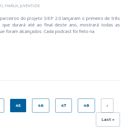
ÃO
,
FAMÍLIA
,
JUVENTUDE
parceiros do projeto SIEP 2.0 lançaram o primeiro de três
que durará até ao final deste ano, mostrará todas as
ue foram alcançados. Cada podcast foi feito na
45
46
47
48
›
Last »