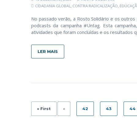
CIDADANIA GLOBAL
,
CONTRA RADICALIZAÇÃO
,
EDUCAÇ
No passado verão, a Rosto Solidário e os outros 
podcasts da campanha #Untag. Esta campanha, 
atividades que foram concluídas e os resultados q
LER MAIS
« First
‹
42
43
44