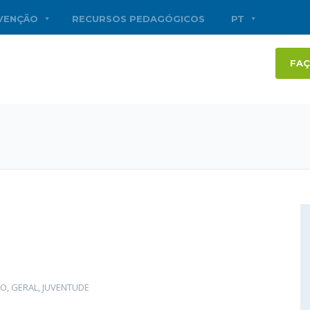
RVENÇÃO
RECURSOS PEDAGÓGICOS
PT
FAÇ
ÃO
,
GERAL
,
JUVENTUDE