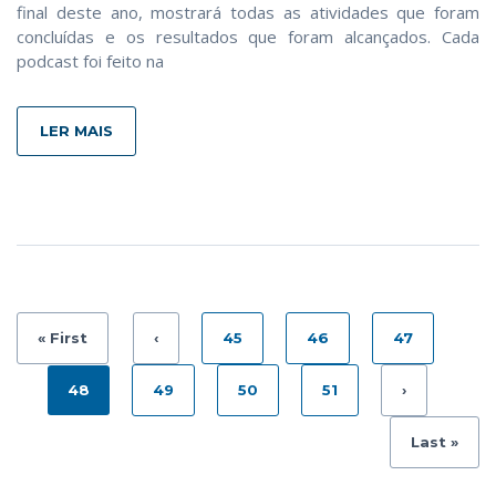
final deste ano, mostrará todas as atividades que foram
concluídas e os resultados que foram alcançados. Cada
podcast foi feito na
LER MAIS
« First
‹
45
46
47
48
49
50
51
›
Last »