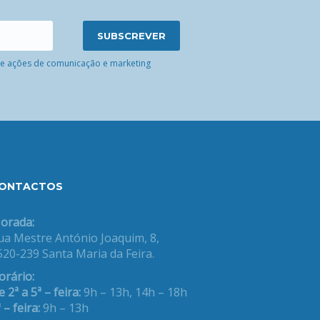
 de ações de comunicação e marketing
ONTACTOS
orada:
ua Mestre António Joaquim, 8,
520-239 Santa Maria da Feira.
orário:
 2ª a 5ª – feira:
9h – 13h, 14h – 18h
 – feira:
9h – 13h