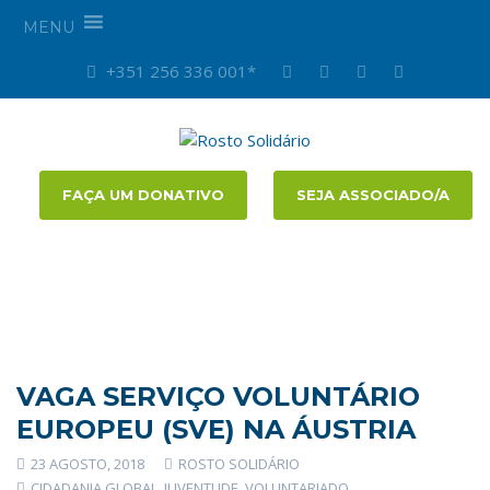
MENU
+351 256 336 001*
FAÇA UM DONATIVO
SEJA ASSOCIADO/A
VAGA SERVIÇO VOLUNTÁRIO
EUROPEU (SVE) NA ÁUSTRIA
23 AGOSTO, 2018
ROSTO SOLIDÁRIO
CIDADANIA GLOBAL
,
JUVENTUDE
,
VOLUNTARIADO