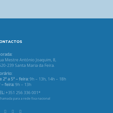
ONTACTOS
orada:
ua Mestre António Joaquim, 8,
520-239 Santa Maria da Feira.
orário:
 2ª a 5ª – feira:
9h – 13h, 14h – 18h
 – feira:
9h – 13h
EL:
+351 256 336 001*
hamada para a rede fixa nacional