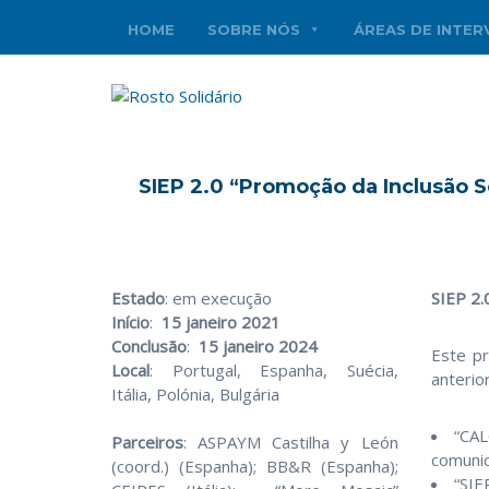
HOME
SOBRE NÓS
ÁREAS DE INTE
SIEP 2.0 “Promoção da Inclusão S
Estado
: em execução
SIEP 2.
Início
:
15 janeiro 2021
Conclusão
:
15 janeiro 2024
Este pr
Local
: Portugal, Espanha, Suécia,
anterio
Itália, Polónia, Bulgária
“CAL
Parceiros
: ASPAYM Castilha y León
comunic
(coord.) (Espanha); BB&R (Espanha);
“
SIE