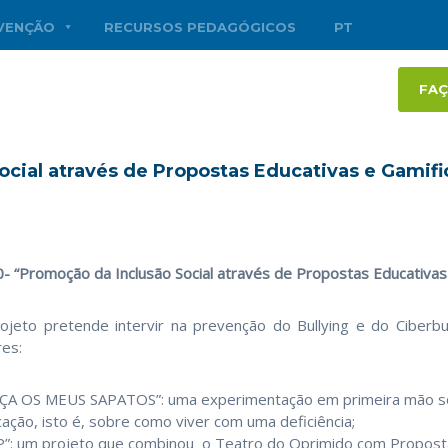
RVENÇÃO
RECURSOS PEDAGÓGICOS
PT
FAÇ
ocial através de Propostas Educativas e Gamif
0-
“Promoção da Inclusão Social através de Propostas Educativas
ojeto pretende intervir na prevenção do Bullying e do Ciberbul
res:
ÇA OS MEUS SAPATOS”: uma experimentação em primeira mão sobr
ação, isto é, sobre como viver com uma deficiência;
P
”: um projeto que combinou o Teatro do Oprimido com Propostas