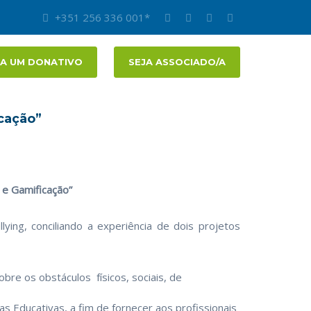
+351 256 336 001*
A UM DONATIVO
SEJA ASSOCIADO/A
icação”
 e Gamificação”
lying, conciliando a experiência de dois projetos
e os obstáculos físicos, sociais, de
 Educativas, a fim de fornecer aos profissionais