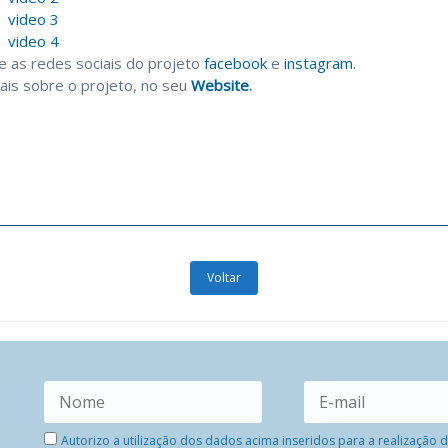
video 3
video 4
e as redes sociais do projeto
facebook
e
instagram.
ais sobre o projeto, no seu
Website
.
Voltar
Autorizo a utilização dos dados acima inseridos para a realização