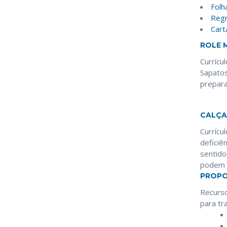
Folh
Regr
Cart
ROLE 
Currícu
Sapatos
prepara
CALÇA
Currícu
deficiê
sentido
podem s
PROPO
Recurso
para tr