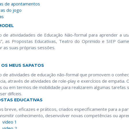
as de apontamentos
as do jogo
as
MODEL
lo de atividadades de Educação Não-formal para aprender a u
”, as Propostas Educativas, Teatro do Oprimido e SIEP Game.
r as suas próprias sessões.
 OS MEUS SAPATOS
lo de atividades de educação não-formal que promovem o conhec
ncia, através de atividades de role-play e exercícios de empatia. 
s ou em termos de mobilidade para realizarem algumas tarefas 
er difíceis.
STAS EDUCATIVAS
s breve, eficazes e práticos, criados especificamente para a pa
ansmitir conhecimento, desenvolver novas competências ou apre
video 1
video 2