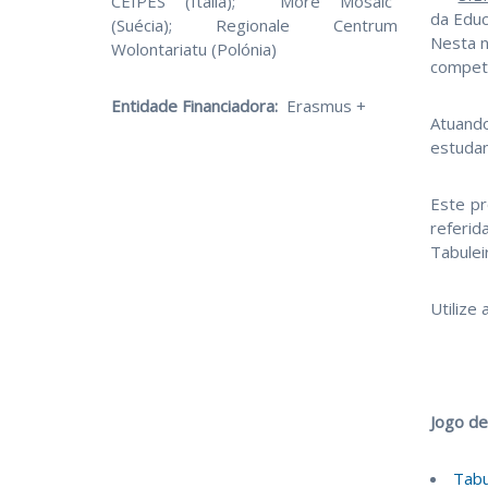
CEIPES (Itália); “More Mosaic”
da Educ
(Suécia); Regionale Centrum
Nesta n
Wolontariatu (Polónia)
competê
Entidade Financiadora:
Erasmus +
Atuand
estudan
Este pr
referid
Tabulei
Utilize
Jogo de
Tabu