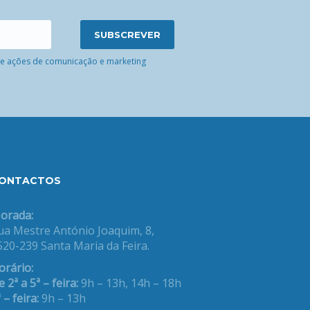
 de ações de comunicação e marketing
ONTACTOS
orada:
ua Mestre António Joaquim, 8,
520-239 Santa Maria da Feira.
orário:
 2ª a 5ª – feira:
9h – 13h, 14h – 18h
 – feira:
9h – 13h