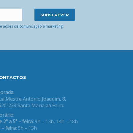
 de ações de comunicação e marketing
ONTACTOS
orada:
ua Mestre António Joaquim, 8,
520-239 Santa Maria da Feira.
orário:
 2ª a 5ª – feira:
9h – 13h, 14h – 18h
 – feira:
9h – 13h