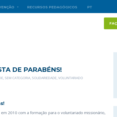
RVENÇÃO
RECURSOS PEDAGÓGICOS
PT
FAÇ
STA DE PARABÉNS!
DE
,
SEM CATEGORIA
,
SOLIDARIEDADE
,
VOLUNTARIADO
s!
o em 2010 com a formação para o voluntariado missionário,