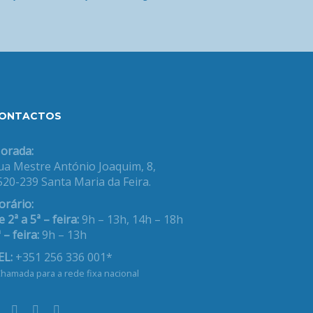
ONTACTOS
orada:
ua Mestre António Joaquim, 8,
520-239 Santa Maria da Feira.
orário:
 2ª a 5ª – feira:
9h – 13h, 14h – 18h
 – feira:
9h – 13h
EL:
+351 256 336 001*
hamada para a rede fixa nacional