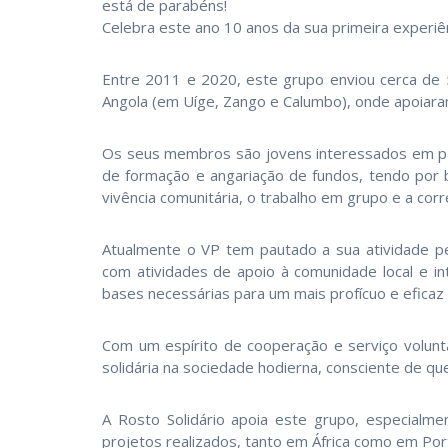
está de parabéns!
Celebra este ano 10 anos da sua primeira experiê
Entre 2011 e 2020, este grupo enviou
cerca de 
Angola (em Uíge, Zango e Calumbo), onde apoiara
Os seus membros são jovens interessados em part
de formação e angariação de fundos, tendo por ba
vivência comunitária, o trabalho em grupo e a cor
Atualmente o VP tem pautado a sua atividade pel
com atividades de apoio à comunidade local e int
bases necessárias para um mais profícuo e eficaz 
Com um espírito de cooperação e serviço volun
solidária na sociedade hodierna, consciente de qu
A Rosto Solidário apoia este grupo, especialm
projetos realizados, tanto em África como em Por