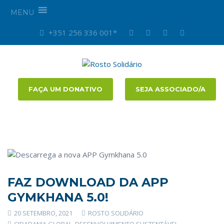
MENU
+351 256 336 001*
FAÇA UM DONATIVO
SEJA ASSOCIADO/A
FAZ DOWNLOAD DA APP
GYMKHANA 5.0!
20 SETEMBRO, 2021
ROSTO SOLIDÁRIO
CIDADANIA GLOBAL
,
DESENVOLVIMENTO SUSTENTÁVEL
,