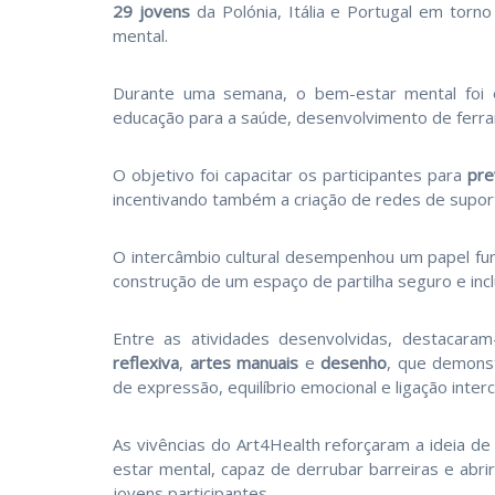
29 jovens
da Polónia, Itália e Portugal em torn
mental.
Durante uma semana, o bem-estar mental foi o
educação para a saúde, desenvolvimento de ferram
O objetivo foi capacitar os participantes para
pre
incentivando também a criação de redes de supor
O intercâmbio cultural desempenhou um papel f
construção de um espaço de partilha seguro e incl
Entre as atividades desenvolvidas, destacaram
reflexiva
,
artes manuais
e
desenho
, que demonst
de expressão, equilíbrio emocional e ligação intercu
As vivências do Art4Health reforçaram a ideia 
estar mental, capaz de derrubar barreiras e abri
jovens participantes.