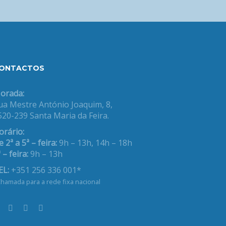
ONTACTOS
orada:
ua Mestre António Joaquim, 8,
520-239 Santa Maria da Feira.
orário:
 2ª a 5ª – feira:
9h – 13h, 14h – 18h
 – feira:
9h – 13h
EL:
+351 256 336 001*
hamada para a rede fixa nacional