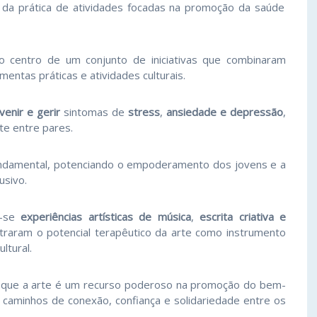
o da prática de atividades focadas na promoção da saúde
 centro de um conjunto de iniciativas que combinaram
entas práticas e atividades culturais.
venir e gerir
sintomas de
stress
,
ansiedade e depressão
,
te entre pares.
undamental, potenciando o empoderamento dos jovens e a
usivo.
-se
experiências artísticas de música
,
escrita criativa e
raram o potencial terapêutico da arte como instrumento
ltural.
de que a arte é um recurso poderoso na promoção do bem-
r caminhos de conexão, confiança e solidariedade entre os