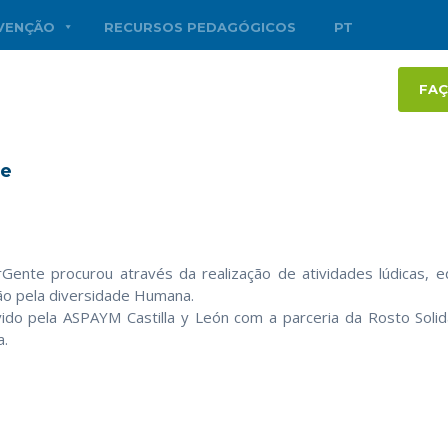
RVENÇÃO
RECURSOS PEDAGÓGICOS
PT
FAÇ
te
Gente procurou através da realização de atividades lúdicas, e
ão pela diversidade Humana.
do pela ASPAYM Castilla y León com a parceria da Rosto Solidár
.