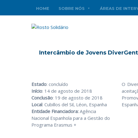
HOME
SOBRE NÓS
ÁREAS DE INTE
Intercâmbio de Jovens DiverGen
Estado
: concluído
O Diver
Início
: 14 de agosto de 2018
aceitaç
Conclusão
: 19 de agosto de 2018
Promovi
Local
: Cubillos del Sil, Léon, Espanha
Espanha
Entidade Financiadora:
Agência
Nacional Espanhola para a Gestão do
Programa Erasmus +