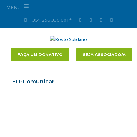
MENU
+351 256 336 001*
FAÇA UM DONATIVO
SEJA ASSOCIADO/A
ED-Comunicar