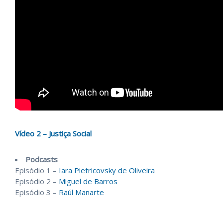
Vídeo 2 – Justiça Social
Podcasts
Episódio 1 –
Iara Pietricovsky de Oliveira
Episódio 2 –
Miguel de Barros
Episódio 3 –
Raúl Manarte