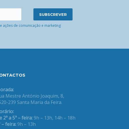
 de ações de comunicação e marketing
ONTACTOS
orada:
ua Mestre António Joaquim, 8,
520-239 Santa Maria da Feira.
orário:
 2ª a 5ª – feira:
9h – 13h, 14h – 18h
 – feira:
9h – 13h