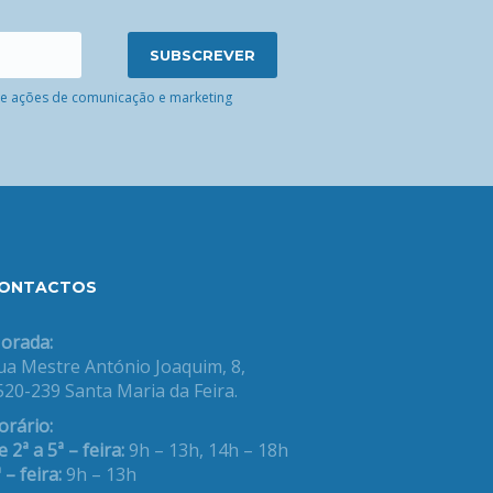
 de ações de comunicação e marketing
ONTACTOS
orada:
ua Mestre António Joaquim, 8,
520-239 Santa Maria da Feira.
orário:
 2ª a 5ª – feira:
9h – 13h, 14h – 18h
 – feira:
9h – 13h