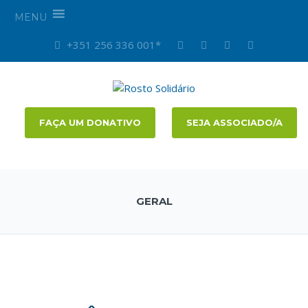
MENU
+351 256 336 001*
FAÇA UM DONATIVO
SEJA ASSOCIADO/A
GERAL