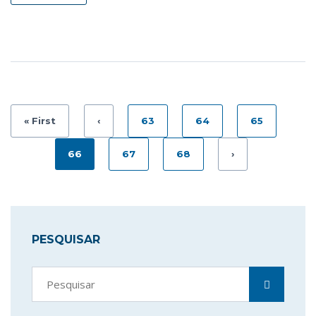
« First
‹
63
64
65
66
67
68
›
PESQUISAR