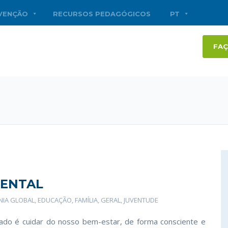
RVENÇÃO
RECURSOS PEDAGÓGICOS
PT
FAÇ
MENTAL
NIA GLOBAL
,
EDUCAÇÃO
,
FAMÍLIA
,
GERAL
,
JUVENTUDE
ado é cuidar do nosso bem-estar, de forma consciente e