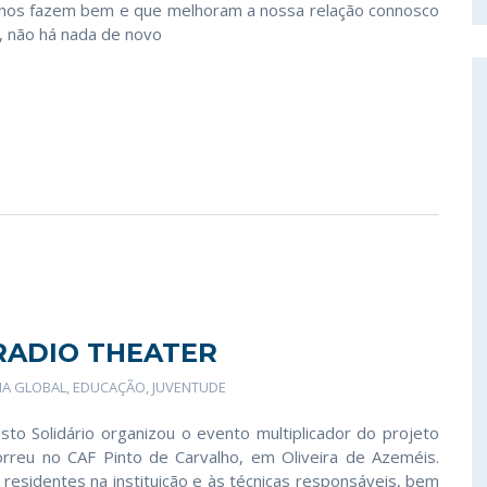
ue nos fazem bem e que melhoram a nossa relação connosco
, não há nada de novo
RADIO THEATER
IA GLOBAL
,
EDUCAÇÃO
,
JUVENTUDE
sto Solidário organizou o evento multiplicador do projeto
rreu no CAF Pinto de Carvalho, em Oliveira de Azeméis.
residentes na instituição e às técnicas responsáveis, bem