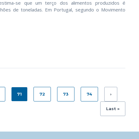
 estima-se que um terço dos alimentos produzidos é
ilhões de toneladas. Em Portugal, segundo o Movimento
71
72
73
74
›
Last »