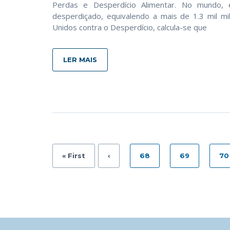
Perdas e Desperdício Alimentar. No mundo,
desperdiçado, equivalendo a mais de 1.3 mil m
Unidos contra o Desperdício, calcula-se que
LER MAIS
« First
‹
68
69
70