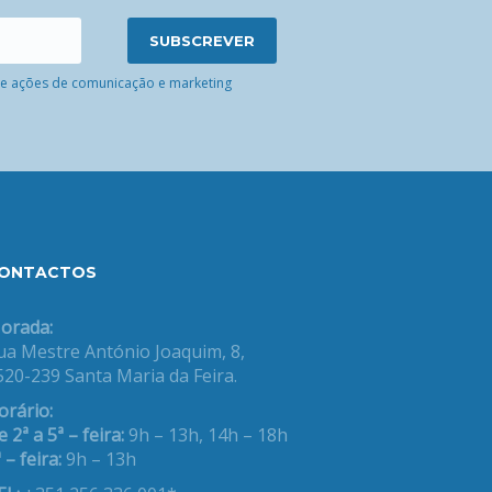
 de ações de comunicação e marketing
ONTACTOS
orada:
ua Mestre António Joaquim, 8,
520-239 Santa Maria da Feira.
orário:
 2ª a 5ª – feira:
9h – 13h, 14h – 18h
 – feira:
9h – 13h