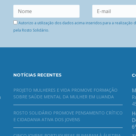
Autorizo a utilização dos dados acima inseridos para a realização
pela Rosto Solidário.
NOTÍCIAS RECENTES
C
PROJETO MULHERES E VIDA PROMOVE FORMAÇÃO
M
a
SOBRE SAÚDE MENTAL DA MULHER EM LUANDA
R
4
ROSTO SOLIDÁRIO PROMOVE PENSAMENTO CRÍTICO
H
E CIDADANIA ATIVA DOS JOVENS
De
6ª
CINCO JOVENS PORTUGUESAS RUMARAM À ÁUSTRIA