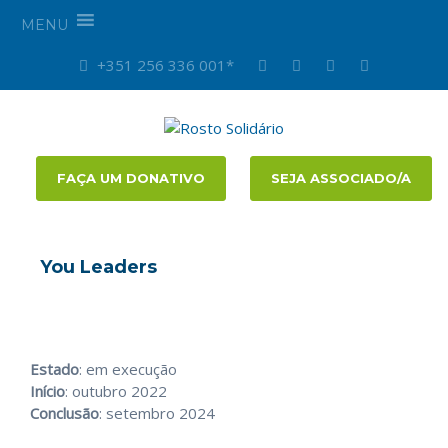
MENU
+351 256 336 001*
FAÇA UM DONATIVO
SEJA ASSOCIADO/A
You Leaders
Estado
: em execução
Início
: outubro 2022
Conclusão
: setembro 2024