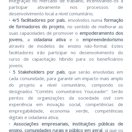
integração no mercado de trabalho, incentivando-os a
participar ativamente nos processos de
desenvolvimento local a nível comunitário;
•
4/5 facilitadores
por país
, envolvidos numa
formação
de formadores do projeto
, no sentido de melhorar as
suas capacidades de promover o
empoderamento dos
jovens
, a
cidadania ativa
e o
empreendedorismo
através de modelos de ensino não-formal. Estes
facilitadores irão participar no desenvolvimento do
curso de capacitação híbrido para os beneficiários
jovens;
•
5 Stakeholders por país
, que serão envolvidas em
cada comunidade, para garantir um impacto mais amplo
do projeto a nível comunitário, compondo os
designados “Comités comunitários YouLeader”. Serão
peritos de organizações da sociedade civil com
experiência em inovação social, competências de
empregabilidade, economia verde, competências
digitais e cidadania ativa;
•
Associações empresariais, instituições públicas de
ensino, comunidades rurais e público em geral
, já que os