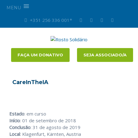
MENU
+351 256 336 001*
FAÇA UM DONATIVO
SEJA ASSOCIADO/A
CareInTheIA
Estado
: em curso
Início
: 01 de setembro de 2018
Conclusão
: 31 de agosto de 2019
Local
: Klagenfurt, Kärnten, Austria