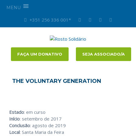
MENU
+351 256 336 001*
FAÇA UM DONATIVO
SEJA ASSOCIADO/A
THE VOLUNTARY GENERATION
Estado
: em curso
Início
: setembro de 2017
Conclusão
: agosto de 2019
Local
: Santa Maria da Feira