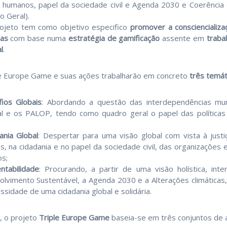
s humanos, papel da sociedade civil e Agenda 2030 e Coerência 
o Geral).
ojeto tem como objetivo especifico
promover a consciencializa
ias
com base numa
estratégia de gamificaçã
o
assente em
traba
l
.
e Europe Game e suas ações trabalharão em concreto
três temát
ios Globais
: Abordando a questão das interdependências mund
l e os PALOP, tendo como quadro geral o papel das políticas
ania Global
: Despertar para uma visão global com vista à just
, na cidadania e no papel da sociedade civil, das organizações
os;
ntabilidade
: Procurando, a partir de uma visão holística, int
lvimento Sustentável, a Agenda 2030 e a Alterações climáticas,
ssidade de uma cidadania global e solidária.
l, o projeto
Triple Europe Game
baseia-se em três conjuntos de a