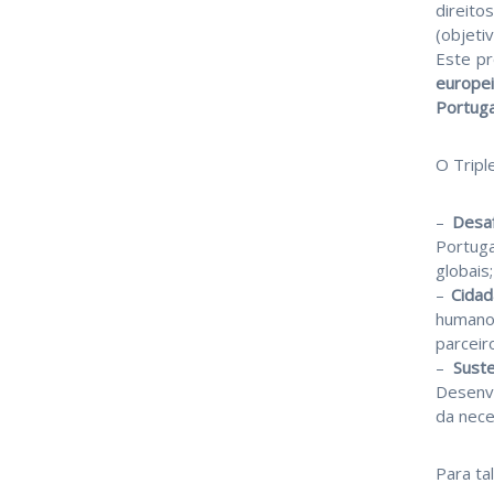
direito
(objetiv
Este pr
europe
Portuga
O Tripl
–
Desaf
Portuga
globais;
–
Cidad
humanos
parceir
–
Suste
Desenvo
da nece
Para ta