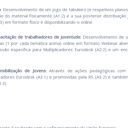
o
: Desenvolvimento de um jogo de tabuleiro (e respetivos planos
o do material fisicamente (A1.2) e a sua posterior distribuição
3) em formato físico e disponibilizando-o online.
acitação de trabalhadores de Juventude:
Desenvolvimento de u
as (1 por cada temática acima) online em formato Webinar aber
são especifica para Multiplicadores Eurodesk (A2.2) e um encon
nsibilização de Jovens:
Através de ações pedagógicas com b
icadores Eurodesk (A3.1) e promovidas pela RS (A3.2) e também
.3).
ojeto é realizado com o cofinanciamento da União Europeia.