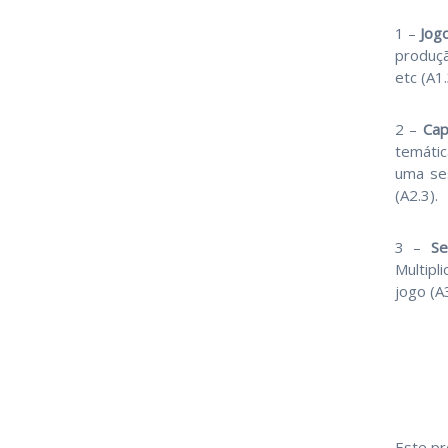
1 –
Jog
produçã
etc (A1.
2 –
Cap
temátic
uma ses
(A2.3).
3 –
Se
Multipl
jogo (A3
Este pr