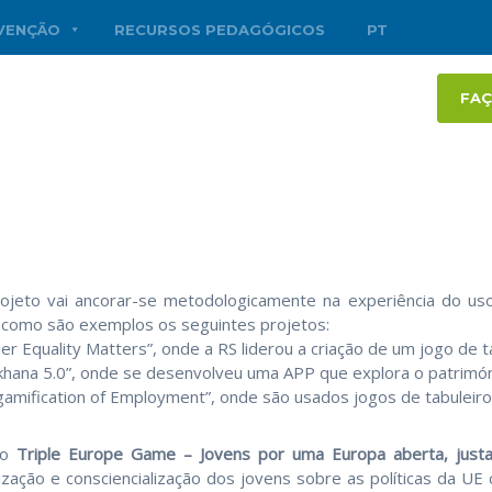
RVENÇÃO
RECURSOS PEDAGÓGICOS
PT
FAÇ
ojeto vai ancorar-se metodologicamente na experiência do us
 como são exemplos os seguintes projetos:
er Equality Matters”, onde a RS liderou a criação de um jogo de ta
hana 5.0”, onde se desenvolveu uma APP que explora o património
gamification of Employment”, onde são usados jogos de tabuleiro
 o
Triple Europe Game – Jovens por uma Europa aberta, just
lização e consciencialização dos jovens sobre as políticas da 