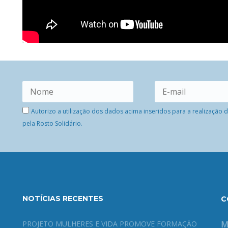
Autorizo a utilização dos dados acima inseridos para a realização
pela Rosto Solidário.
NOTÍCIAS RECENTES
C
PROJETO MULHERES E VIDA PROMOVE FORMAÇÃO
M