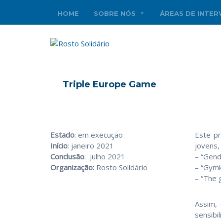
HOME
SOBRE NÓS
ÁREAS DE INTE
Triple Europe Game
Estado
: em execução
Este pr
Início
: janeiro 2021
jovens,
Conclusão
: julho 2021
– “Gend
Organização:
Rosto Solidário
– “Gymk
– “The 
Assim,
sensibi