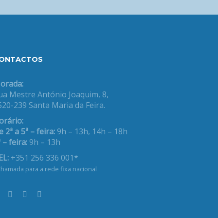
ONTACTOS
orada:
ua Mestre António Joaquim, 8,
520-239 Santa Maria da Feira.
orário:
 2ª a 5ª – feira:
9h – 13h, 14h – 18h
 – feira:
9h – 13h
EL:
+351 256 336 001*
hamada para a rede fixa nacional