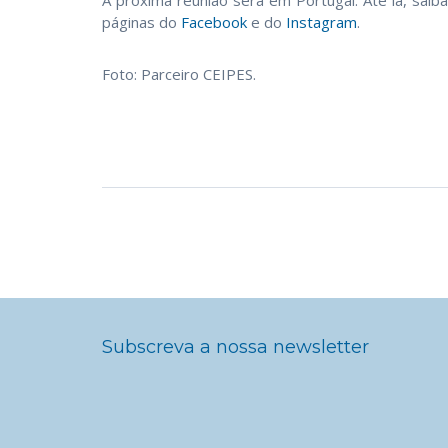
A próxima reunião será em Portugal. Até lá, saib
páginas do
Facebook
e do
Instagram
.
Foto: Parceiro CEIPES.
Subscreva a nossa newsletter