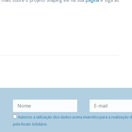
a mais sobre o projeto Shaping life na sua
página
e siga as
Autorizo a utilização dos dados acima inseridos para a realização
pela Rosto Solidário.