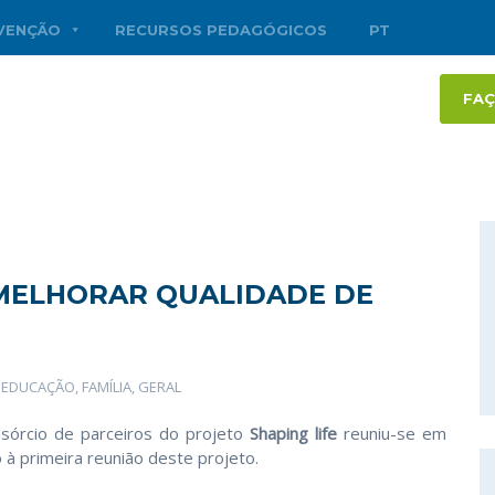
RVENÇÃO
RECURSOS PEDAGÓGICOS
PT
FAÇ
 MELHORAR QUALIDADE DE
,
EDUCAÇÃO
,
FAMÍLIA
,
GERAL
nsórcio de parceiros do projeto
Shaping life
reuniu-se em
o à primeira reunião deste projeto.