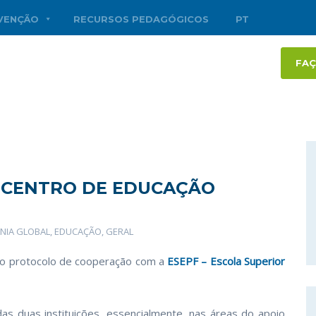
RVENÇÃO
RECURSOS PEDAGÓGICOS
PT
FAÇ
 CENTRO DE EDUCAÇÃO
NIA GLOBAL
,
EDUCAÇÃO
,
GERAL
ou o protocolo de cooperação com a
ESEPF – Escola Superior
as duas instituições, essencialmente, nas áreas do apoio