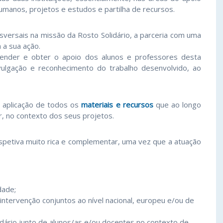
humanos, projetos e estudos e partilha de recursos.
sversais na missão da Rosto Solidário, a parceria com uma
 a sua ação.
render e obter o apoio dos alunos e professores desta
ulgação e reconhecimento do trabalho desenvolvido, ao
 aplicação de todos os
materiais e recursos
que ao longo
, no contexto dos seus projetos.
rspetiva muito rica e complementar, uma vez que a atuação
dade;
ntervenção conjuntos ao nível nacional, europeu e/ou de
idário junto de alunos/as e/ou docentes no contexto de