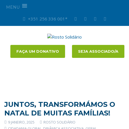
MENU
+351 256 336 001*
FAÇA UM DONATIVO
SEJA ASSOCIADO/A
JUNTOS, TRANSFORMÁMOS O
NATAL DE MUITAS FAMÍLIAS!
9 JANEIRO, 2025
ROSTO SOLIDÁRIO
CIDADANIA GLOBAL
,
DINÂMICA ASSOCIATIVA
,
GERAL
,