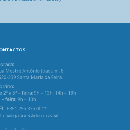
ONTACTOS
orada:
ua Mestre António Joaquim, 8,
520-239 Santa Maria da Feira.
orário:
 2ª a 5ª – feira:
9h – 13h, 14h – 18h
 – feira:
9h – 13h
EL:
+351 256 336 001*
hamada para a rede fixa nacional