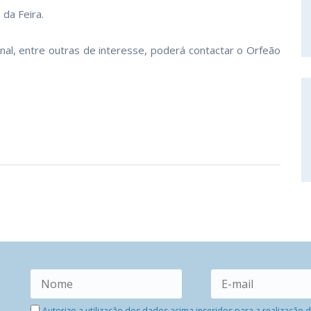
 da Feira.
l, entre outras de interesse, poderá contactar o Orfeão
Autorizo a utilização dos dados acima inseridos para a realização