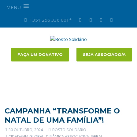
MENU
+351 256 336 001*
FAÇA UM DONATIVO
SEJA ASSOCIADO/A
CAMPANHA “TRANSFORME O
NATAL DE UMA FAMÍLIA”!
30 OUTUBRO, 2024
ROSTO SOLIDÁRIO
CIDADANIA GLOBAL
,
DINÂMICA ASSOCIATIVA
,
GERAL
,