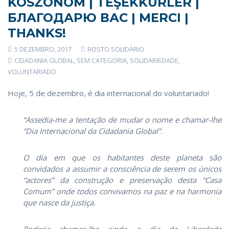
KÖSZÖNÖM | TEŞEKKÜRLER |
БЛАГОДАРЮ ВАС | MERCI |
THANKS!
5 DEZEMBRO, 2017
ROSTO SOLIDÁRIO
CIDADANIA GLOBAL
,
SEM CATEGORIA
,
SOLIDARIEDADE
,
VOLUNTARIADO
Hoje, 5 de dezembro, é dia internacional do voluntariado!
“Assedia-me a tentação de mudar o nome e chamar-lhe
“Dia Internacional da Cidadania Global”.
O dia em que os habitantes deste planeta são
convidados a assumir a consciência de serem os únicos
“actores” da construção e preservação desta “Casa
Comum” onde todos convivamos na paz e na harmonia
que nasce da justiça.
Poderia chamar-lhe ainda o dia da Liberdade